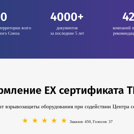
20
4000+
4
территории всего
документов
компаний п
ого Союза
за последние 5 лет
рекомендац
мление EX сертификата ТР
т взрывозащиты оборудования при содействии Центра с
☆
☆
☆
☆
☆
Заказов: 450, Голосов:
37