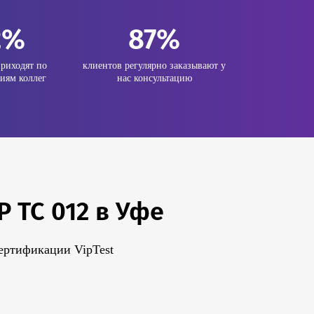
2%
87%
риходят по
клиентов регулярно заказывают у
иям коллег
нас консультацию
 ТС 012 в Уфе
ертификации VipTest