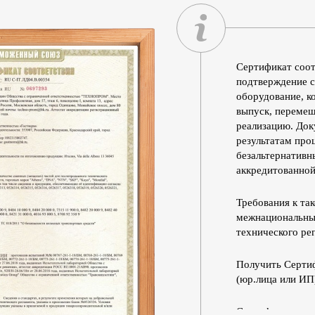
Сертификат соот
подтверждение с
оборудование, к
выпуск, перемещ
реализацию. Док
результатам про
безальтернативн
аккредитованной
Требования к та
межнациональны
технического ре
Получить Сертиф
(юр.лица или ИП
Сертификацию н