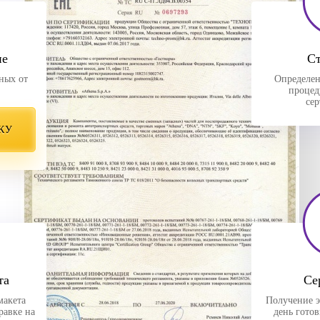
ие
С
ных от
Определен
процед
се
КУ
та
Се
макета
Получение э
равке на
день гото