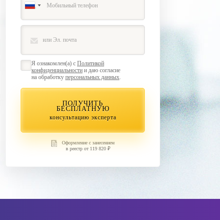
Я ознакомлен(а) с
Политикой
конфиденциальности
и даю согласие
на обработку
персональных данных
.
ПОЛУЧИТЬ
БЕСПЛАТНУЮ
консультацию эксперта
Оформление с занесением
в реестр от 119 820 ₽