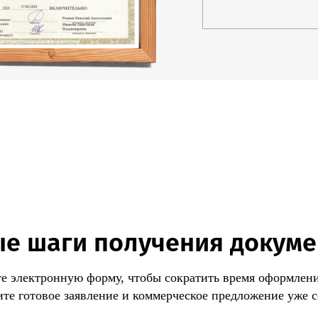
подконтрольной 
производства пе
стран-участниц
За нарушение по
обязательного р
предусмотрел ж
ответственности
ограничениями д
товарооборота бе
Центр сертифик
выполненных зак
исключительно к
безупречной реп
е шаги получения докум
сертификации в
продукции. Гара
оперативное реш
е электронную форму, чтобы сократить время оформлени
демократичную с
те готовое заявление и коммерческое предложение уже с