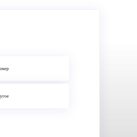
окер
угое