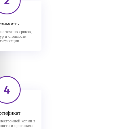
2
тоимость
ие точных сроков,
ур и стоимости
ртификации
4
ртификат
лектронной копии в
вности и оригинала