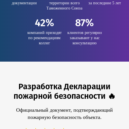
документации
территории всего
за последние 5 лет
Таможенного Союза
42%
87%
компаний приходят
клиентов регулярно
по рекомендациям
заказывают у нас
коллег
консультацию
Разработка Декларации
пожарной безопасности 🔥
Официальный документ, подтверждающий
пожарную безопасность объекта.