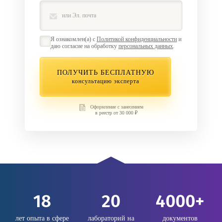
Я ознакомлен(а) с
Политикой конфиденциальности
и
даю согласие на обработку
персональных данных
.
ПОЛУЧИТЬ БЕСПЛАТНУЮ
консультацию эксперта
Оформление с занесением
в реестр от 30 000 ₽
18
20
4000+
лет опыта в сфере
лабораторий на
документов